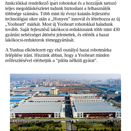
funkciókkal rendelkező ipari robotokat és a hozzájuk tartozó
teljes megoldáskészletet tudunk biztosítani a felhasználók
többsége számára. Több mint tíz évnyi kutatás-fejlesztési
technológiai siker után a „Honyen” innovál és létrehozza az új
„Yooheart” márkát. Most új Yooheart robotokkal haladunk
tovább. Saját fejlesztésű lakókocsi-reduktoraink több mint 430
gyártási nehézséget áttörést jelentettek, és elérték a hazai
lakókocsi-reduktorok tömeggyártását.
A Yunhua elkötelezett egy első osztályú hazai robotmárka
felépítése iránt. Hiszünk abban, hogy a Yooheart minden
erőfeszítésével elérhetjük a "pilóta nélküli gyárat".