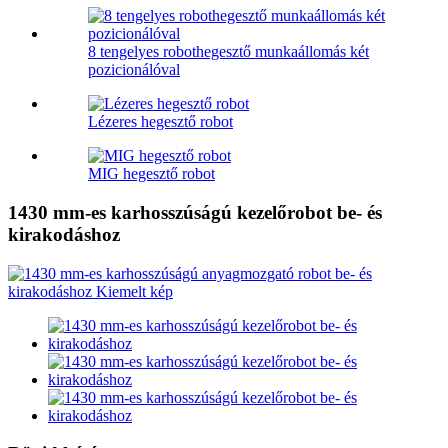
8 tengelyes robothegesztő munkaállomás két
pozicionálóval
Lézeres hegesztő robot
MIG hegesztő robot
1430 mm-es karhosszúságú kezelőrobot be- és
kirakodáshoz