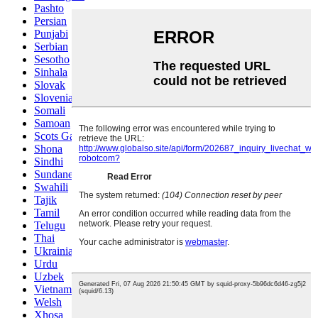
Pashto
Persian
Punjabi
Serbian
Sesotho
Sinhala
Slovak
Slovenian
Somali
Samoan
Scots Gaelic
Shona
Sindhi
Sundanese
Swahili
Tajik
Tamil
Telugu
Thai
Ukrainian
Urdu
Uzbek
Vietnamese
Welsh
Xhosa