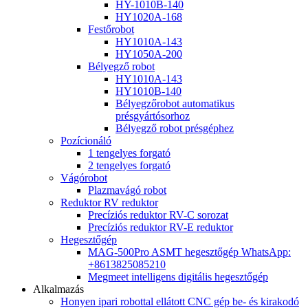
HY-1010B-140
HY1020A-168
Festőrobot
HY1010A-143
HY1050A-200
Bélyegző robot
HY1010A-143
HY1010B-140
Bélyegzőrobot automatikus
présgyártósorhoz
Bélyegző robot présgéphez
Pozícionáló
1 tengelyes forgató
2 tengelyes forgató
Vágórobot
Plazmavágó robot
Reduktor RV reduktor
Precíziós reduktor RV-C sorozat
Precíziós reduktor RV-E reduktor
Hegesztőgép
MAG-500Pro ASMT hegesztőgép WhatsApp:
+8613825085210
Megmeet intelligens digitális hegesztőgép
Alkalmazás
Honyen ipari robottal ellátott CNC gép be- és kirakodó