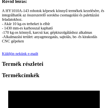
Rövid leírás:
A HY1010A-143 robotok képesek könnyű termékek kezelésére, és
integrálhatók az összeszerelő sorokba csomagolási és palettázási
feladatokhoz.
- Akár 10 kg-os terheket is elbír
- 1430 mm-es karhosszal kapható
-170 kg-os könnyű, karcsú kar, gépkiszolgáláshoz alkalmas
-Alkalmazási terület: anyagmozgatás, sajtolás, be- és kirakodás
CNC gépeken
Küldjön nekünk e-mailt
Termék részletei
Termékcímkék