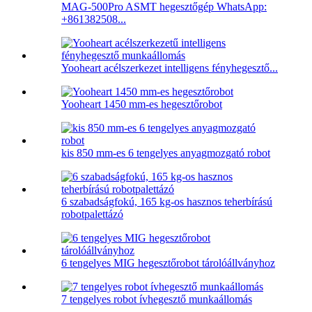
MAG-500Pro ASMT hegesztőgép WhatsApp:
+861382508...
Yooheart acélszerkezet intelligens fényhegesztő...
Yooheart 1450 mm-es hegesztőrobot
kis 850 mm-es 6 tengelyes anyagmozgató robot
6 szabadságfokú, 165 kg-os hasznos teherbírású
robotpalettázó
6 tengelyes MIG hegesztőrobot tárolóállványhoz
7 tengelyes robot ívhegesztő munkaállomás