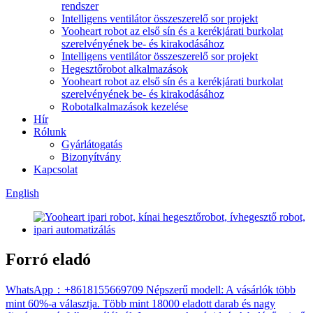
rendszer
Intelligens ventilátor összeszerelő sor projekt
Yooheart robot az első sín és a kerékjárati burkolat
szerelvényének be- és kirakodásához
Intelligens ventilátor összeszerelő sor projekt
Hegesztőrobot alkalmazások
Yooheart robot az első sín és a kerékjárati burkolat
szerelvényének be- és kirakodásához
Robotalkalmazások kezelése
Hír
Rólunk
Gyárlátogatás
Bizonyítvány
Kapcsolat
English
Forró eladó
WhatsApp：+8618155669709 Népszerű modell: A vásárlók több
mint 60%-a választja. Több mint 18000 eladott darab és nagy