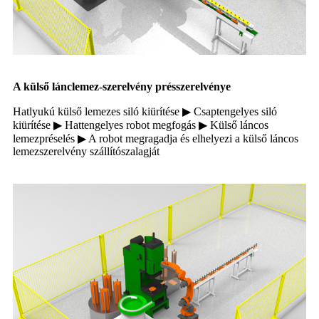
A külső lánclemez-szerelvény présszerelvénye
Hatlyukú külső lemezes siló kiürítése ▶ Csaptengelyes siló
kiürítése ▶ Hattengelyes robot megfogás ▶ Külső láncos
lemezpréselés ▶ A robot megragadja és elhelyezi a külső láncos
lemezszerelvény szállítószalagját