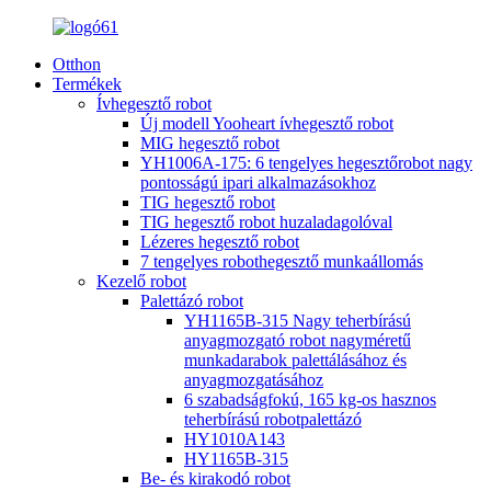
Otthon
Termékek
Ívhegesztő robot
Új modell Yooheart ívhegesztő robot
MIG hegesztő robot
YH1006A-175: 6 tengelyes hegesztőrobot nagy
pontosságú ipari alkalmazásokhoz
TIG hegesztő robot
TIG hegesztő robot huzaladagolóval
Lézeres hegesztő robot
7 tengelyes robothegesztő munkaállomás
Kezelő robot
Palettázó robot
YH1165B-315 Nagy teherbírású
anyagmozgató robot nagyméretű
munkadarabok palettálásához és
anyagmozgatásához
6 szabadságfokú, 165 kg-os hasznos
teherbírású robotpalettázó
HY1010A143
HY1165B-315
Be- és kirakodó robot