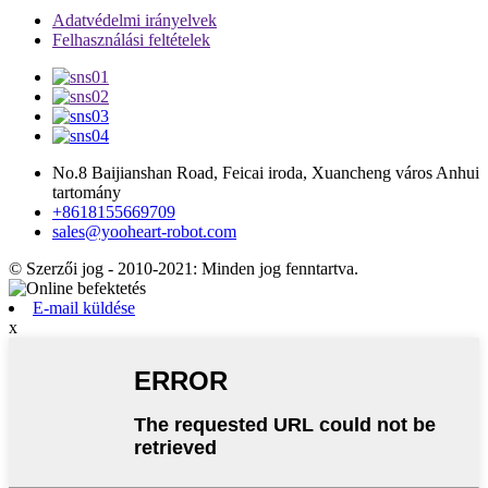
Adatvédelmi irányelvek
Felhasználási feltételek
No.8 Baijianshan Road, Feicai iroda, Xuancheng város Anhui
tartomány
+8618155669709
sales@yooheart-robot.com
© Szerzői jog - 2010-2021: Minden jog fenntartva.
E-mail küldése
x