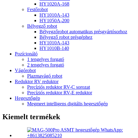
HY1020A-168
Festőrobot
HY1010A-143
HY1050A-200
Bélyegző robot
Bélyegzőrobot automatikus présgyártósorhoz
Bélyegző robot présgéphez
HY1010A-143
HY1010B-140
Pozícionáló
1 tengelyes forgató
2 tengelyes forgató
Vágórobot
Plazmavágó robot
Reduktor RV reduktor
Precíziós reduktor RV-C sorozat
Precíziós reduktor RV-E reduktor
Hegesztőgép
Megmeet intelligens digitális hegesztőgép
Kiemelt termékek