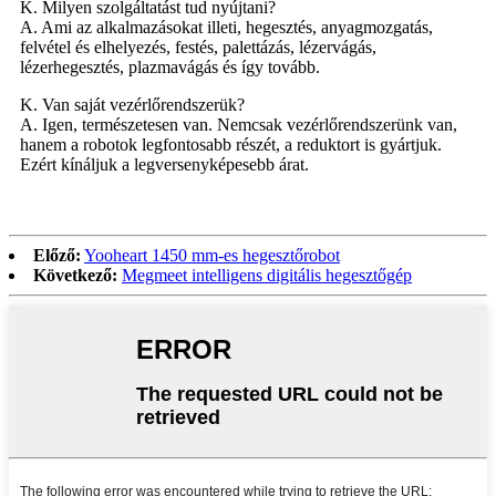
K. Milyen szolgáltatást tud nyújtani?
A. Ami az alkalmazásokat illeti, hegesztés, anyagmozgatás,
felvétel és elhelyezés, festés, palettázás, lézervágás,
lézerhegesztés, plazmavágás és így tovább.
K. Van saját vezérlőrendszerük?
A. Igen, természetesen van. Nemcsak vezérlőrendszerünk van,
hanem a robotok legfontosabb részét, a reduktort is gyártjuk.
Ezért kínáljuk a legversenyképesebb árat.
Előző:
Yooheart 1450 mm-es hegesztőrobot
Következő:
Megmeet intelligens digitális hegesztőgép