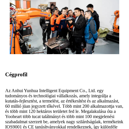
Cégprofil
Az Anhui Yunhua Intelligent Equipment Co., Ltd. egy
tudományos és technológiai vállalkozás, amely integrálja a
kutatás-fejlesztést, a termelést, az értékesítést és az alkalmazást,
60 millió jüan jegyzett tőkével. Több mint 200 alkalmazottja van,
és több mint 120 hektáros területet fed le. Megalakulása óta a
Yooheart több tucat találmányt és több mint 100 megjelenési
szabadalmat szerzett be, amelyek nagy szilárdságúak, termékeink
IOS9001 és CE tanúsítványokkal rendelkeznek, így különféle