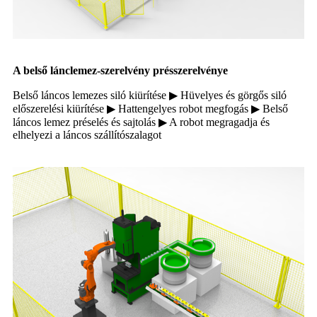
A belső lánclemez-szerelvény présszerelvénye
Belső láncos lemezes siló kiürítése ▶ Hüvelyes és görgős siló
előszerelési kiürítése ▶ Hattengelyes robot megfogás ▶ Belső
láncos lemez préselés és sajtolás ▶ A robot megragadja és
elhelyezi a láncos szállítószalagot