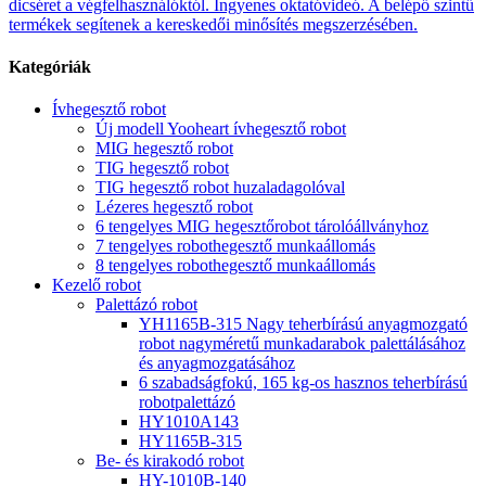
dicséret a végfelhasználóktól. Ingyenes oktatóvideó. A belépő szintű
termékek segítenek a kereskedői minősítés megszerzésében.
Kategóriák
Ívhegesztő robot
Új modell Yooheart ívhegesztő robot
MIG hegesztő robot
TIG hegesztő robot
TIG hegesztő robot huzaladagolóval
Lézeres hegesztő robot
6 tengelyes MIG hegesztőrobot tárolóállványhoz
7 tengelyes robothegesztő munkaállomás
8 tengelyes robothegesztő munkaállomás
Kezelő robot
Palettázó robot
YH1165B-315 Nagy teherbírású anyagmozgató
robot nagyméretű munkadarabok palettálásához
és anyagmozgatásához
6 szabadságfokú, 165 kg-os hasznos teherbírású
robotpalettázó
HY1010A143
HY1165B-315
Be- és kirakodó robot
HY-1010B-140