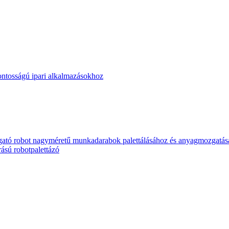
ntosságú ipari alkalmazásokhoz
tó robot nagyméretű munkadarabok palettálásához és anyagmozgatás
ású robotpalettázó