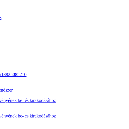
z
613825085210
endszer
elvényének be- és kirakodásához
elvényének be- és kirakodásához