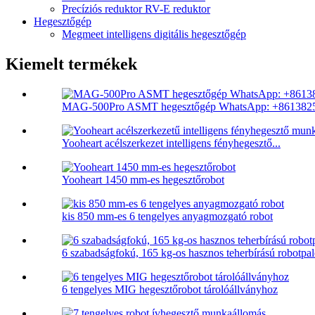
Precíziós reduktor RV-E reduktor
Hegesztőgép
Megmeet intelligens digitális hegesztőgép
Kiemelt termékek
MAG-500Pro ASMT hegesztőgép WhatsApp: +8613825
Yooheart acélszerkezet intelligens fényhegesztő...
Yooheart 1450 mm-es hegesztőrobot
kis 850 mm-es 6 tengelyes anyagmozgató robot
6 szabadságfokú, 165 kg-os hasznos teherbírású robotpal
6 tengelyes MIG hegesztőrobot tárolóállványhoz