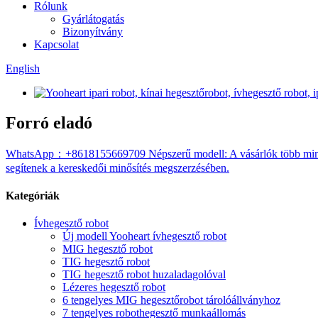
Rólunk
Gyárlátogatás
Bizonyítvány
Kapcsolat
English
Forró eladó
WhatsApp：+8618155669709 Népszerű modell: A vásárlók több mint 60%
segítenek a kereskedői minősítés megszerzésében.
Kategóriák
Ívhegesztő robot
Új modell Yooheart ívhegesztő robot
MIG hegesztő robot
TIG hegesztő robot
TIG hegesztő robot huzaladagolóval
Lézeres hegesztő robot
6 tengelyes MIG hegesztőrobot tárolóállványhoz
7 tengelyes robothegesztő munkaállomás