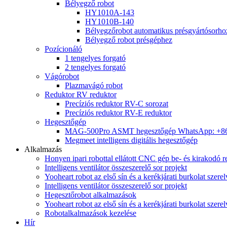
Bélyegző robot
HY1010A-143
HY1010B-140
Bélyegzőrobot automatikus présgyártósorho
Bélyegző robot présgéphez
Pozícionáló
1 tengelyes forgató
2 tengelyes forgató
Vágórobot
Plazmavágó robot
Reduktor RV reduktor
Precíziós reduktor RV-C sorozat
Precíziós reduktor RV-E reduktor
Hegesztőgép
MAG-500Pro ASMT hegesztőgép WhatsApp: +8
Megmeet intelligens digitális hegesztőgép
Alkalmazás
Honyen ipari robottal ellátott CNC gép be- és kirakodó r
Intelligens ventilátor összeszerelő sor projekt
Yooheart robot az első sín és a kerékjárati burkolat szer
Intelligens ventilátor összeszerelő sor projekt
Hegesztőrobot alkalmazások
Yooheart robot az első sín és a kerékjárati burkolat szer
Robotalkalmazások kezelése
Hír