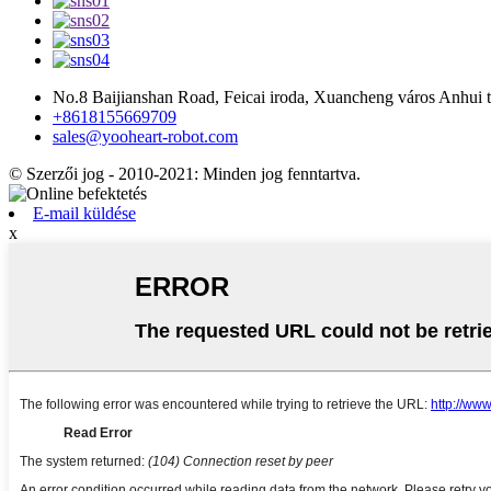
No.8 Baijianshan Road, Feicai iroda, Xuancheng város Anhui 
+8618155669709
sales@yooheart-robot.com
© Szerzői jog - 2010-2021: Minden jog fenntartva.
E-mail küldése
x