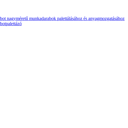
ot nagyméretű munkadarabok palettálásához és anyagmozgatásához
botpalettázó