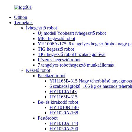
Otthon
Termékek
Ívhegesztő robot
Új modell Yooheart ívhegesztő robot
MIG hegesztő robot
YH1006A-175: 6 tengelyes hegesztőrobot nagy po
TIG hegesztő robot
TIG hegesztő robot huzaladagolóval
Lézeres hegesztő robot
7 tengelyes robothegesztő munkaállomás
Kezelő robot
Palettázó robot
YH1165B-315 Nagy teherbírású anyagmozga
6 szabadságfokú, 165 kg-os hasznos teherbír
HY1010A143
HY1165B-315
Be- és kirakodó robot
HY-1010B-140
HY1020A-168
Festőrobot
HY1010A-143
HY1050A-200