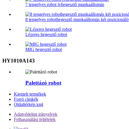
7 tengelyes robot ívhegesztő munkaállomás
8 tengelyes robothegesztő munkaállomás két pozicionáló
Lézeres hegesztő robot
MIG hegesztő robot
HY1010A143
Palettázó robot
Kiemelt termékek
Forró címkék
Oldaltérkép.xml
Adatvédelmi irányelvek
Felhasználási feltételek