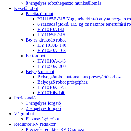
8 tengelyes robothegesztő munkaállomás
Kezelő robot
Palettázó robot
YH1165B-315 Nagy teherbírású anyagmozgató rob
6 szabadságfokú, 165 kg-os hasznos teherbírású ro
HY1010A143
HY1165B-315
Be- és kirakodó robot
HY-1010B-140
HY1020A-168
Festőrobot
HY1010A-143
HY1050A-200
Bélyegző robot
Bélyegzőrobot automatikus présgyártósorhoz
Bélyegző robot présgéphez
HY1010A-143
HY1010B-140
Pozícionáló
1 tengelyes forgató
2 tengelyes forgató
Vágórobot
Plazmavágó robot
Reduktor RV reduktor
Precíziós reduktor RV-C sorozat