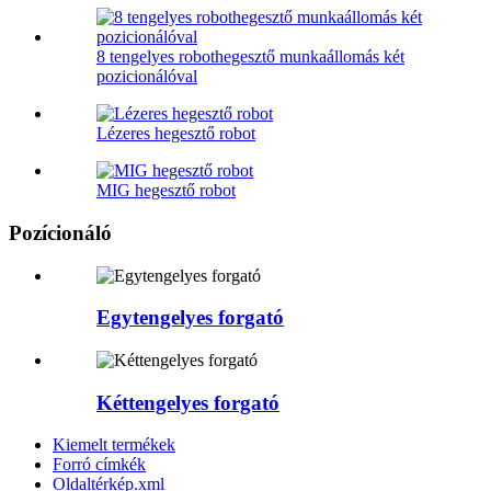
8 tengelyes robothegesztő munkaállomás két
pozicionálóval
Lézeres hegesztő robot
MIG hegesztő robot
Pozícionáló
Egytengelyes forgató
Kéttengelyes forgató
Kiemelt termékek
Forró címkék
Oldaltérkép.xml