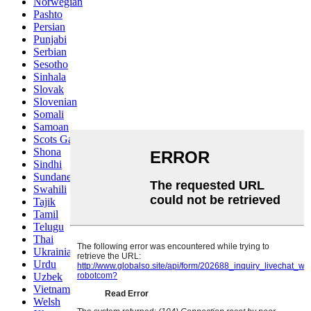
Norwegian
Pashto
Persian
Punjabi
Serbian
Sesotho
Sinhala
Slovak
Slovenian
Somali
Samoan
Scots Gaelic
Shona
Sindhi
Sundanese
Swahili
Tajik
Tamil
Telugu
Thai
Ukrainian
Urdu
Uzbek
Vietnamese
Welsh