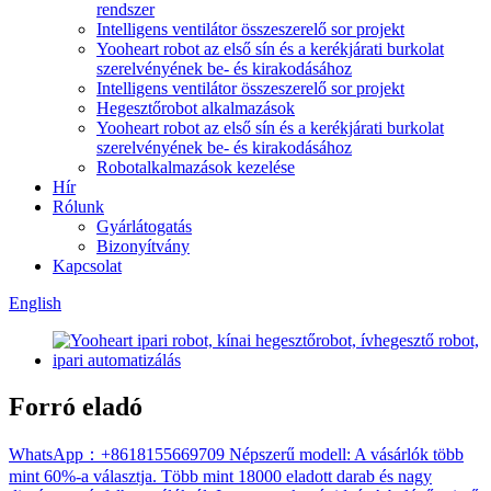
rendszer
Intelligens ventilátor összeszerelő sor projekt
Yooheart robot az első sín és a kerékjárati burkolat
szerelvényének be- és kirakodásához
Intelligens ventilátor összeszerelő sor projekt
Hegesztőrobot alkalmazások
Yooheart robot az első sín és a kerékjárati burkolat
szerelvényének be- és kirakodásához
Robotalkalmazások kezelése
Hír
Rólunk
Gyárlátogatás
Bizonyítvány
Kapcsolat
English
Forró eladó
WhatsApp：+8618155669709 Népszerű modell: A vásárlók több
mint 60%-a választja. Több mint 18000 eladott darab és nagy