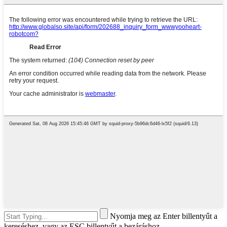
Nyomja meg az Enter billentyűt a
kereséshez, vagy az ESC billentyűt a bezáráshoz