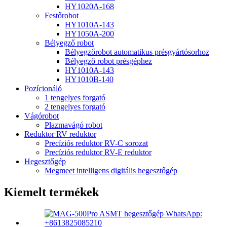
HY1020A-168
Festőrobot
HY1010A-143
HY1050A-200
Bélyegző robot
Bélyegzőrobot automatikus présgyártósorhoz
Bélyegző robot présgéphez
HY1010A-143
HY1010B-140
Pozícionáló
1 tengelyes forgató
2 tengelyes forgató
Vágórobot
Plazmavágó robot
Reduktor RV reduktor
Precíziós reduktor RV-C sorozat
Precíziós reduktor RV-E reduktor
Hegesztőgép
Megmeet intelligens digitális hegesztőgép
Kiemelt termékek