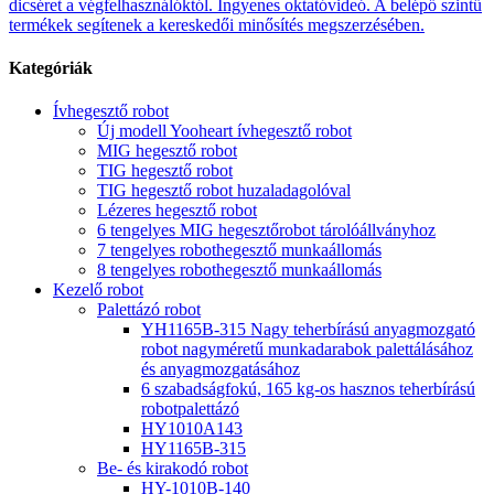
dicséret a végfelhasználóktól. Ingyenes oktatóvideó. A belépő szintű
termékek segítenek a kereskedői minősítés megszerzésében.
Kategóriák
Ívhegesztő robot
Új modell Yooheart ívhegesztő robot
MIG hegesztő robot
TIG hegesztő robot
TIG hegesztő robot huzaladagolóval
Lézeres hegesztő robot
6 tengelyes MIG hegesztőrobot tárolóállványhoz
7 tengelyes robothegesztő munkaállomás
8 tengelyes robothegesztő munkaállomás
Kezelő robot
Palettázó robot
YH1165B-315 Nagy teherbírású anyagmozgató
robot nagyméretű munkadarabok palettálásához
és anyagmozgatásához
6 szabadságfokú, 165 kg-os hasznos teherbírású
robotpalettázó
HY1010A143
HY1165B-315
Be- és kirakodó robot
HY-1010B-140