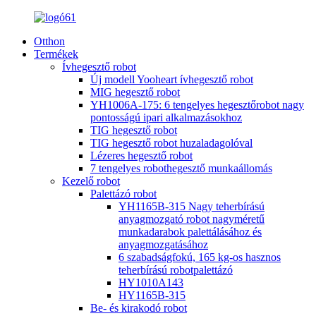
Otthon
Termékek
Ívhegesztő robot
Új modell Yooheart ívhegesztő robot
MIG hegesztő robot
YH1006A-175: 6 tengelyes hegesztőrobot nagy
pontosságú ipari alkalmazásokhoz
TIG hegesztő robot
TIG hegesztő robot huzaladagolóval
Lézeres hegesztő robot
7 tengelyes robothegesztő munkaállomás
Kezelő robot
Palettázó robot
YH1165B-315 Nagy teherbírású
anyagmozgató robot nagyméretű
munkadarabok palettálásához és
anyagmozgatásához
6 szabadságfokú, 165 kg-os hasznos
teherbírású robotpalettázó
HY1010A143
HY1165B-315
Be- és kirakodó robot