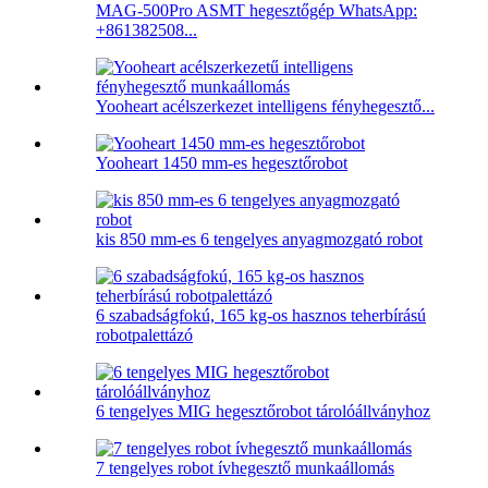
MAG-500Pro ASMT hegesztőgép WhatsApp:
+861382508...
Yooheart acélszerkezet intelligens fényhegesztő...
Yooheart 1450 mm-es hegesztőrobot
kis 850 mm-es 6 tengelyes anyagmozgató robot
6 szabadságfokú, 165 kg-os hasznos teherbírású
robotpalettázó
6 tengelyes MIG hegesztőrobot tárolóállványhoz
7 tengelyes robot ívhegesztő munkaállomás