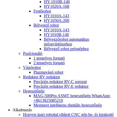
HY-1010B-140
HY1020A-168
Festőrobot
HY1010A-143
HY1050A-200
Bélyegző robot
HY1010A-143
HY1010B-140
Bélyegzőrobot automatikus
présgyártósorhoz
Bélyegző robot présgéphez
Pozícionáló
1 tengelyes forgató
2 tengelyes forgató
Vágórobot
Plazmavágó robot
Reduktor RV reduktor
Precíziós reduktor RV-C sorozat
Precíziós reduktor RV-E reduktor
Hegesztőgép
MAG-500Pro ASMT hegesztőgép WhatsApp:
+8613825085210
Megmeet intelligens digitális hegesztőgép
Alkalmazás
Honyen ipari robottal ellátott CNC gép be- és kirakodó