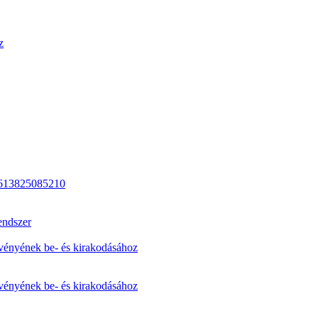
z
613825085210
endszer
elvényének be- és kirakodásához
elvényének be- és kirakodásához