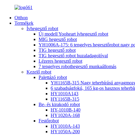
Otthon
Termékek
Ívhegesztő robot
Új modell Yooheart ívhegesztő robot
MIG hegesztő robot
YH1006A-175: 6 tengelyes hegesztőrobot nagy po
TIG hegesztő robot
TIG hegesztő robot huzaladagolóval
Lézeres hegesztő robot
7 tengelyes robothegesztő munkaállomás
Kezelő robot
Palettázó robot
YH1165B-315 Nagy teherbírású anyagmozga
6 szabadságfokú, 165 kg-os hasznos teherbír
HY1010A143
HY1165B-315
Be- és kirakodó robot
HY-1010B-140
HY1020A-168
Festőrobot
HY1010A-143
HY1050A-200