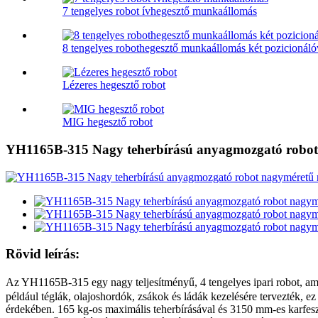
7 tengelyes robot ívhegesztő munkaállomás
8 tengelyes robothegesztő munkaállomás két pozicionáló
Lézeres hegesztő robot
MIG hegesztő robot
YH1165B-315 Nagy teherbírású anyagmozgató robot
Rövid leírás:
Az YH1165B-315 egy nagy teljesítményű, 4 tengelyes ipari robot, 
például téglák, olajoshordók, zsákok és ládák kezelésére tervezték, ez
érdekében. 165 kg-os maximális teherbírásával és 3150 mm-es karfeszt