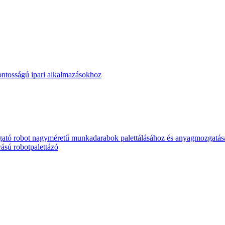
ntosságú ipari alkalmazásokhoz
tó robot nagyméretű munkadarabok palettálásához és anyagmozgatás
ású robotpalettázó