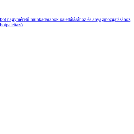
ot nagyméretű munkadarabok palettálásához és anyagmozgatásához
botpalettázó