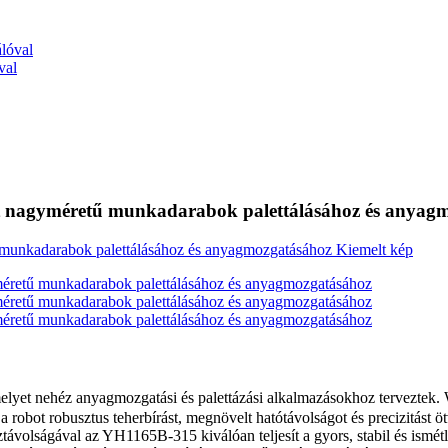
val
 nagyméretű munkadarabok palettálásához és anyag
amelyet nehéz anyagmozgatási és palettázási alkalmazásokhoz terve
 a robot robusztus teherbírást, megnövelt hatótávolságot és precizitást
ávolságával az YH1165B-315 kiválóan teljesít a gyors, stabil és ismétl