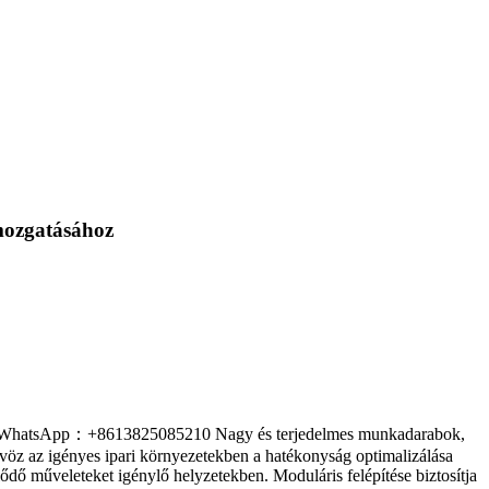
mozgatásához
ztek. WhatsApp：+8613825085210 Nagy és terjedelmes munkadarabok,
 ötvöz az igényes ipari környezetekben a hatékonyság optimalizálása
ődő műveleteket igénylő helyzetekben. Moduláris felépítése biztosítja