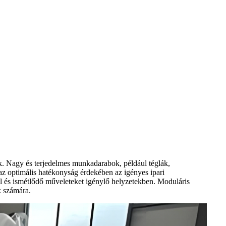
ek. Nagy és terjedelmes munkadarabok, például téglák,
i az optimális hatékonyság érdekében az igényes ipari
l és ismétlődő műveleteket igénylő helyzetekben. Moduláris
k számára.