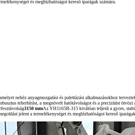
a termelékenységet és megbízhatóságot kereső iparágak számára.
, amelyet nehéz anyagmozgatási és palettázási alkalmazásokhoz tervezt
robusztus teherbírást, a megnövelt hatótávolságot és a precizitást ötvöz
rfesztávolság
3150 mm
Az YH1165B-315 kiválóan teljesít a gyors, stabi
lis megoldást jelent a termelékenységet és megbízhatóságot kereső iparága