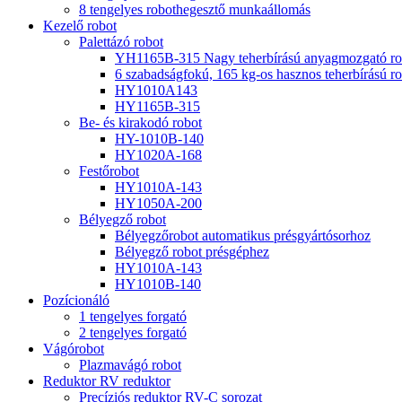
8 tengelyes robothegesztő munkaállomás
Kezelő robot
Palettázó robot
YH1165B-315 Nagy teherbírású anyagmozgató rob
6 szabadságfokú, 165 kg-os hasznos teherbírású ro
HY1010A143
HY1165B-315
Be- és kirakodó robot
HY-1010B-140
HY1020A-168
Festőrobot
HY1010A-143
HY1050A-200
Bélyegző robot
Bélyegzőrobot automatikus présgyártósorhoz
Bélyegző robot présgéphez
HY1010A-143
HY1010B-140
Pozícionáló
1 tengelyes forgató
2 tengelyes forgató
Vágórobot
Plazmavágó robot
Reduktor RV reduktor
Precíziós reduktor RV-C sorozat