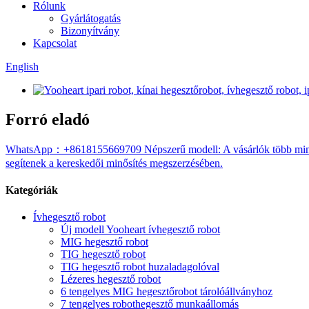
Rólunk
Gyárlátogatás
Bizonyítvány
Kapcsolat
English
Forró eladó
WhatsApp：+8618155669709 Népszerű modell: A vásárlók több mint 60%
segítenek a kereskedői minősítés megszerzésében.
Kategóriák
Ívhegesztő robot
Új modell Yooheart ívhegesztő robot
MIG hegesztő robot
TIG hegesztő robot
TIG hegesztő robot huzaladagolóval
Lézeres hegesztő robot
6 tengelyes MIG hegesztőrobot tárolóállványhoz
7 tengelyes robothegesztő munkaállomás