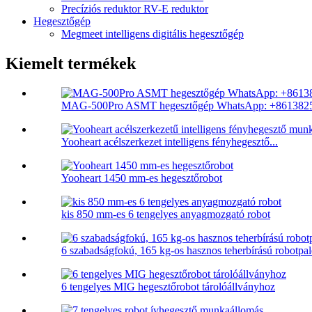
Precíziós reduktor RV-E reduktor
Hegesztőgép
Megmeet intelligens digitális hegesztőgép
Kiemelt termékek
MAG-500Pro ASMT hegesztőgép WhatsApp: +8613825
Yooheart acélszerkezet intelligens fényhegesztő...
Yooheart 1450 mm-es hegesztőrobot
kis 850 mm-es 6 tengelyes anyagmozgató robot
6 szabadságfokú, 165 kg-os hasznos teherbírású robotpal
6 tengelyes MIG hegesztőrobot tárolóállványhoz