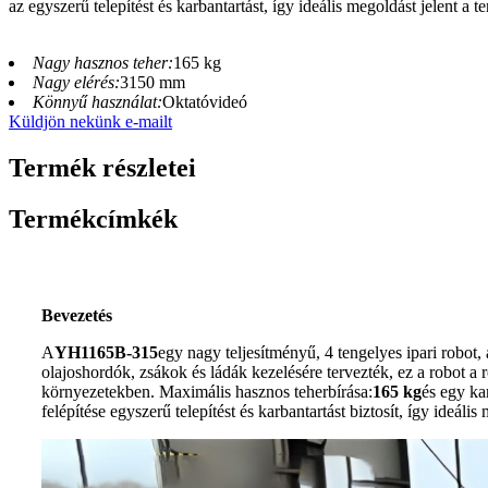
az egyszerű telepítést és karbantartást, így ideális megoldást jelent 
Nagy hasznos teher:
165 kg
Nagy elérés:
3150 mm
Könnyű használat:
Oktatóvideó
Küldjön nekünk e-mailt
Termék részletei
Termékcímkék
Bevezetés
A
YH1165B-315
egy nagy teljesítményű, 4 tengelyes ipari robot
olajoshordók, zsákok és ládák kezelésére tervezték, ez a robot a 
környezetekben. Maximális hasznos teherbírása:
165 kg
és egy ka
felépítése egyszerű telepítést és karbantartást biztosít, így ideá