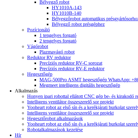
Bélyegző robot
HY1010A-143
HY1010B-140
Bélyegzőrobot automatikus présgyártósorho
Bélyegző robot présgéphez
Pozícionáló
1 tengelyes forgató
2 tengelyes forgató
Vágórobot
Plazmavágó robot
Reduktor RV reduktor
Precíziós reduktor RV-C sorozat
Precíziós reduktor RV-E reduktor
Hegesztőgép
MAG-500Pro ASMT hegesztőgép WhatsApp: +8
Megmeet intelligens digitális hegesztőgép
Alkalmazás
Honyen ipari robottal ellátott CNC gép be- és kirakodó r
Intelligens ventilátor összeszerelő sor projekt
Yooheart robot az első sín és a kerékjárati burkolat szer
Intelligens ventilátor összeszerelő sor projekt
Hegesztőrobot alkalmazások
Yooheart robot az első sín és a kerékjárati burkolat szer
Robotalkalmazások kezelése
Hír