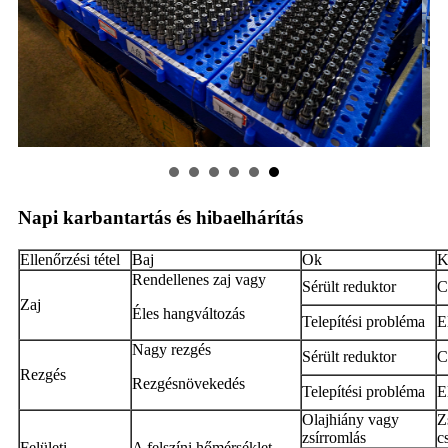
Napi karbantartás és hibaelhárítás
Ellenőrzési tétel
Baj
Ok
K
Rendellenes zaj vagy
Sérült reduktor
C
Zaj
Éles hangváltozás
Telepítési probléma
E
Nagy rezgés
Sérült reduktor
C
Rezgés
Rezgésnövekedés
Telepítési probléma
E
Olajhiány vagy
Z
zsírromlás
c
Felületi
A felszíni hőmérséklet