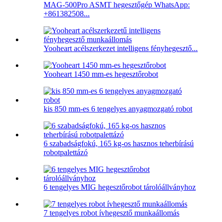
MAG-500Pro ASMT hegesztőgép WhatsApp:
+861382508...
Yooheart acélszerkezet intelligens fényhegesztő...
Yooheart 1450 mm-es hegesztőrobot
kis 850 mm-es 6 tengelyes anyagmozgató robot
6 szabadságfokú, 165 kg-os hasznos teherbírású
robotpalettázó
6 tengelyes MIG hegesztőrobot tárolóállványhoz
7 tengelyes robot ívhegesztő munkaállomás