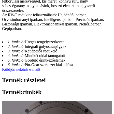
felborulási merevséggel, kis méret, könnyű súly, nagy
sebességarány, nagy hatásfok, hosszú élettartam, egyszerű
összeszerelés.
Az RV-C reduktor felhasználható: Hajóépítő iparban,
Orvostudományi iparban, Intelligens iparban, Precíziós iparban,
Biztonsági iparban, Elektromechanikai iparban, Nehéziparban,
Gépiparban.
1. funkció:
Üreges tengelyszerkezet
2. funkció:
Integrált golyóscsapágyak
3. funkció:
Kétlépcsős redukció
4. funkció:
Mindkét oldal támogatott
5. funkció:
Gördülő érintkezőelemek
6. funkció:
Pin-Gear szerkezet kialakítása
Küldjön nekünk e-mailt
Termék részletei
Termékcímkék