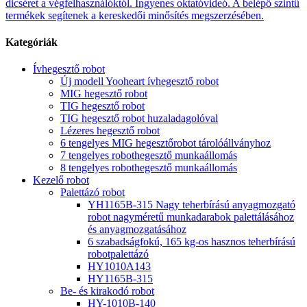
dicséret a végfelhasználóktól. Ingyenes oktatóvideó. A belépő szintű
termékek segítenek a kereskedői minősítés megszerzésében.
Kategóriák
Ívhegesztő robot
Új modell Yooheart ívhegesztő robot
MIG hegesztő robot
TIG hegesztő robot
TIG hegesztő robot huzaladagolóval
Lézeres hegesztő robot
6 tengelyes MIG hegesztőrobot tárolóállványhoz
7 tengelyes robothegesztő munkaállomás
8 tengelyes robothegesztő munkaállomás
Kezelő robot
Palettázó robot
YH1165B-315 Nagy teherbírású anyagmozgató
robot nagyméretű munkadarabok palettálásához
és anyagmozgatásához
6 szabadságfokú, 165 kg-os hasznos teherbírású
robotpalettázó
HY1010A143
HY1165B-315
Be- és kirakodó robot
HY-1010B-140