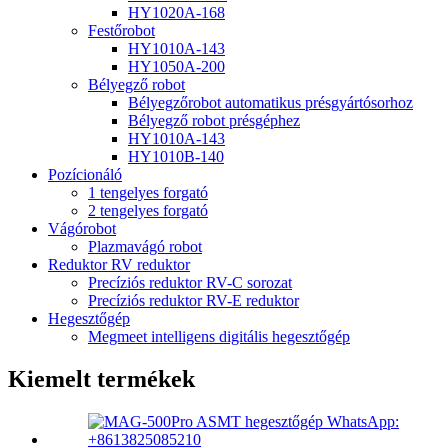
HY1020A-168
Festőrobot
HY1010A-143
HY1050A-200
Bélyegző robot
Bélyegzőrobot automatikus présgyártósorhoz
Bélyegző robot présgéphez
HY1010A-143
HY1010B-140
Pozícionáló
1 tengelyes forgató
2 tengelyes forgató
Vágórobot
Plazmavágó robot
Reduktor RV reduktor
Precíziós reduktor RV-C sorozat
Precíziós reduktor RV-E reduktor
Hegesztőgép
Megmeet intelligens digitális hegesztőgép
Kiemelt termékek