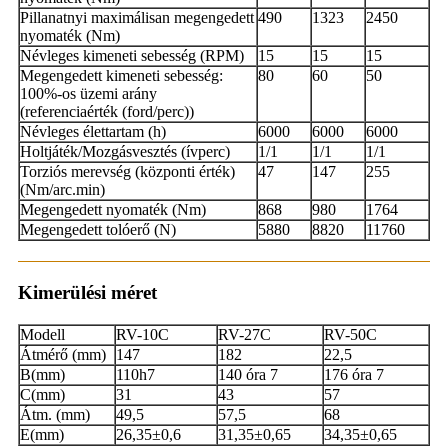
Pillanatnyi maximálisan megengedett
490
1323
2450
nyomaték (Nm)
Névleges kimeneti sebesség (RPM)
15
15
15
Megengedett kimeneti sebesség:
80
60
50
100%-os üzemi arány
(referenciaérték (ford/perc))
Névleges élettartam (h)
6000
6000
6000
Holtjáték/Mozgásvesztés (ívperc)
1/1
1/1
1/1
Torziós merevség (központi érték)
47
147
255
(Nm/arc.min)
Megengedett nyomaték (Nm)
868
980
1764
Megengedett tolóerő (N)
5880
8820
11760
Kimerülési méret
Modell
RV-10C
RV-27C
RV-50C
Átmérő (mm)
147
182
22,5
B(mm)
110h7
140 óra 7
176 óra 7
C(mm)
31
43
57
Átm. (mm)
49,5
57,5
68
E(mm)
26,35±0,6
31,35±0,65
34,35±0,65