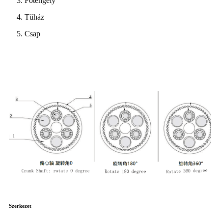
3. Főtengely
4. Tűház
5. Csap
Szerkezet