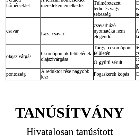
Túlméretezett
C
hőmérséklet
meredeken emelkedik
terhelés vagy
v
sebesség
n
csavarhúzó
csavar
nyomatéka nem
A
Laza csavar
elegendő
k
Tárgy a csomópont
t
felületén
c
Csomópontok felületének
olajszivárgás
olajszivárgása
C
O-gyűrű sérült
g
A reduktor rése nagyobb
pontosság
Fogaskerék kopás
C
lesz
TANÚSÍTVÁNY
Hivatalosan tanúsított