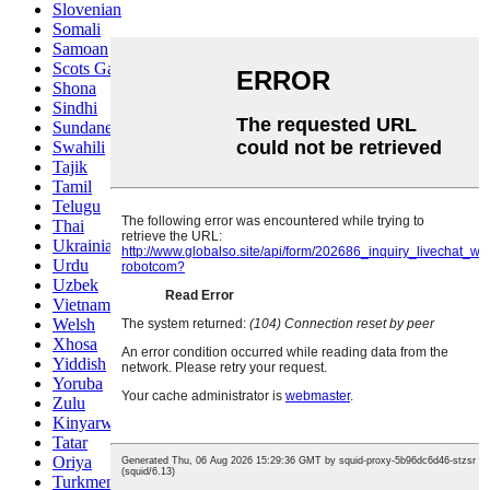
Slovenian
Somali
Samoan
Scots Gaelic
Shona
Sindhi
Sundanese
Swahili
Tajik
Tamil
Telugu
Thai
Ukrainian
Urdu
Uzbek
Vietnamese
Welsh
Xhosa
Yiddish
Yoruba
Zulu
Kinyarwanda
Tatar
Oriya
Turkmen