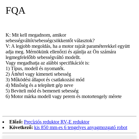
FQA
K: Mit kell megadnom, amikor
sebességváltót/sebességcsökkentőt választok?
V: A legjobb megoldás, ha a motor rajzát paraméterekkel együtt
adja meg. Mérnökünk ellenőrzi és ajánlja az Ön számára
legmegfelelőbb sebességváltó modellt.
Vagy megadhatja az alábbi specifikációt is:
1) Típus, modell és nyomaték.
2) Áttétel vagy kimeneti sebesség
3) Működési állapot és csatlakozási mód
4) Minőség és a telepített gép neve
5) Beviteli mód és bemeneti sebesség
6) Motor márka modell vagy perem és motortengely mérete
Előző:
Precíziós reduktor RV-E reduktor
Következő:
kis 850 mm-es 6 tengelyes anyagmozgató robot