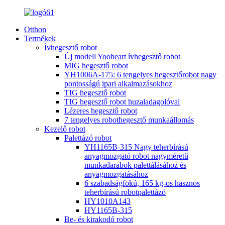
Otthon
Termékek
Ívhegesztő robot
Új modell Yooheart ívhegesztő robot
MIG hegesztő robot
YH1006A-175: 6 tengelyes hegesztőrobot nagy
pontosságú ipari alkalmazásokhoz
TIG hegesztő robot
TIG hegesztő robot huzaladagolóval
Lézeres hegesztő robot
7 tengelyes robothegesztő munkaállomás
Kezelő robot
Palettázó robot
YH1165B-315 Nagy teherbírású
anyagmozgató robot nagyméretű
munkadarabok palettálásához és
anyagmozgatásához
6 szabadságfokú, 165 kg-os hasznos
teherbírású robotpalettázó
HY1010A143
HY1165B-315
Be- és kirakodó robot