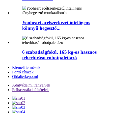
Yooheart acélszerkezet intelligens
könnyű hegesztő...
6 szabadságfokú, 165 kg-os hasznos
teherbírású robotpalettázó
Kiemelt termékek
Forró címkék
Oldaltérkép.xml
Adatvédelmi irányelvek
Felhasználási feltételek