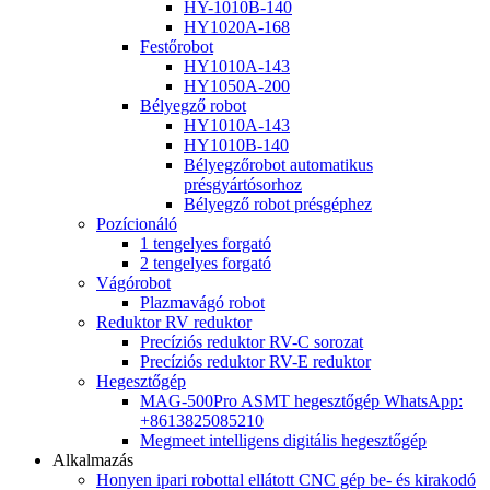
HY-1010B-140
HY1020A-168
Festőrobot
HY1010A-143
HY1050A-200
Bélyegző robot
HY1010A-143
HY1010B-140
Bélyegzőrobot automatikus
présgyártósorhoz
Bélyegző robot présgéphez
Pozícionáló
1 tengelyes forgató
2 tengelyes forgató
Vágórobot
Plazmavágó robot
Reduktor RV reduktor
Precíziós reduktor RV-C sorozat
Precíziós reduktor RV-E reduktor
Hegesztőgép
MAG-500Pro ASMT hegesztőgép WhatsApp:
+8613825085210
Megmeet intelligens digitális hegesztőgép
Alkalmazás
Honyen ipari robottal ellátott CNC gép be- és kirakodó