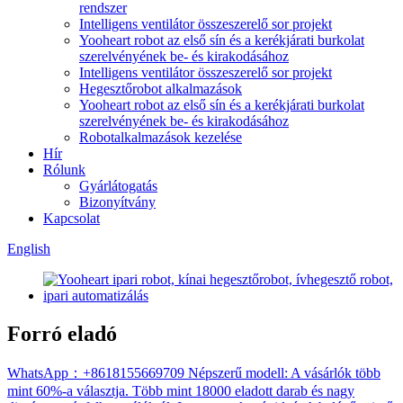
rendszer
Intelligens ventilátor összeszerelő sor projekt
Yooheart robot az első sín és a kerékjárati burkolat
szerelvényének be- és kirakodásához
Intelligens ventilátor összeszerelő sor projekt
Hegesztőrobot alkalmazások
Yooheart robot az első sín és a kerékjárati burkolat
szerelvényének be- és kirakodásához
Robotalkalmazások kezelése
Hír
Rólunk
Gyárlátogatás
Bizonyítvány
Kapcsolat
English
Forró eladó
WhatsApp：+8618155669709 Népszerű modell: A vásárlók több
mint 60%-a választja. Több mint 18000 eladott darab és nagy