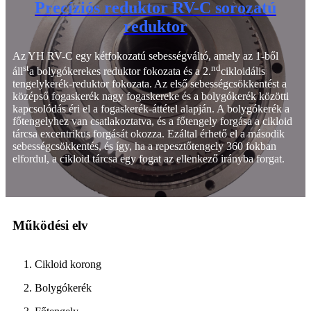
Precíziós reduktor RV-C sorozatú
reduktor
Az YH RV-C egy kétfokozatú sebességváltó, amely az 1-ből
st
nd
áll
a bolygókerekes reduktor fokozata és a 2.
cikloidális
tengelykerék-reduktor fokozata. Az első sebességcsökkentést a
középső fogaskerék nagy fogaskereke és a bolygókerék közötti
kapcsolódás éri el a fogaskerék-áttétel alapján. A bolygókerék a
főtengelyhez van csatlakoztatva, és a főtengely forgása a cikloid
tárcsa excentrikus forgását okozza. Ezáltal érhető el a második
sebességcsökkentés, és így, ha a repesztőtengely 360 fokban
elfordul, a cikloid tárcsa egy fogat az ellenkező irányba forgat.
Működési elv
1. Cikloid korong
2. Bolygókerék