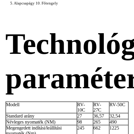
5. Alapcsapágy 10. Főtengely
Technológ
paraméte
Modell
RV-
RV-
RV-50C
10C
27C
Standard arány
27
36,57
32,54
Névleges nyomaték (NM)
98
265
490
Megengedett indítási/leállítási
245
662
1225
nyomaték (Nm)